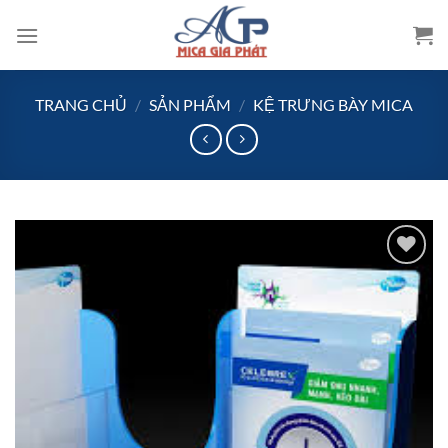
Bỏ
qua
nội
dung
TRANG CHỦ
/
SẢN PHẨM
/
KỆ TRƯNG BÀY MICA
Add to
wishlist