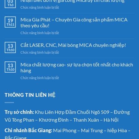
03
Th3
ở
Chức năng bình luận bị tắt
Nhận
biết
Mica Gia Phát – Chuyên Gia công sản phẩm MICA
19
đơn
Th11
theo yêu cầu!
vị
ở
Chức năng bình luận bị tắt
gia
Mica
công
Gia
Cắt LASER, CNC, Mài bóng MICA chuyên nghiệp!
Mica
13
Phát
uy
Th10
ở
Chức năng bình luận bị tắt
–
tín
Cắt
Chuyên
chất
LASER,
Mica chất lượng cao- sự lựa chọn tốt nhất cho khách
Gia
13
lượng
CNC,
Th10
hàng
công
Mài
sản
ở
Chức năng bình luận bị tắt
bóng
phẩm
Mica
MICA
MICA
chất
chuyên
theo
lượng
THÔNG TIN LIÊN HỆ
nghiệp!
yêu
cao-
cầu!
sự
lựa
Trụ sở chính:
Khu Liên Hợp Đầm Chuối Ngõ 509 – Đường
chọn
Vũ Tông Phan – Khương Đình – Thanh Xuân – Hà Nội
tốt
nhất
Chi nhánh Bắc Giang:
Mai Phong – Mai Trung – hiệp Hòa –
cho
khách
Bắc Giang