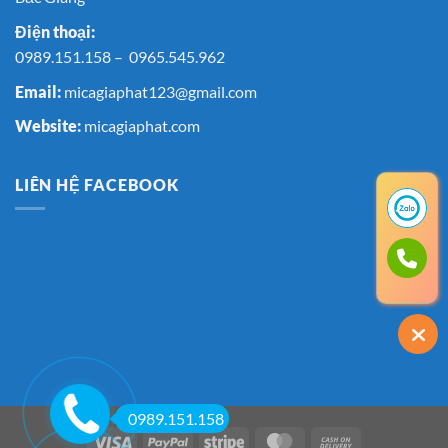
hàng
Điện thoại:
0989.151.158
–
0965.545.962
Email:
micagiaphat123@gmail.com
Website:
micagiaphat.com
LIÊN HỆ FACEBOOK
0989.151.158