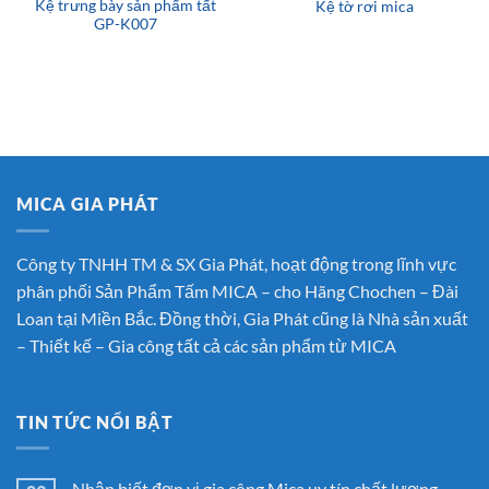
Kệ trưng bày sản phẩm tất
Kệ tờ rơi mica
GP-K007
MICA GIA PHÁT
Công ty TNHH TM & SX Gia Phát, hoạt động trong lĩnh vực
phân phối Sản Phẩm Tấm MICA – cho Hãng Chochen – Đài
Loan tại Miền Bắc. Đồng thời, Gia Phát cũng là Nhà sản xuất
– Thiết kế – Gia công tất cả các sản phẩm từ MICA
TIN TỨC NỔI BẬT
Nhận biết đơn vị gia công Mica uy tín chất lượng