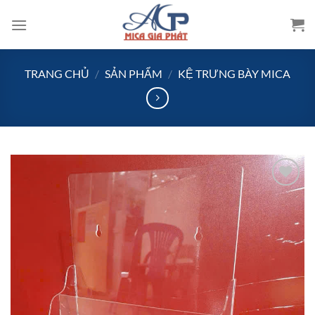
Bỏ
qua
nội
dung
TRANG CHỦ
/
SẢN PHẨM
/
KỆ TRƯNG BÀY MICA
Add to
wishlist