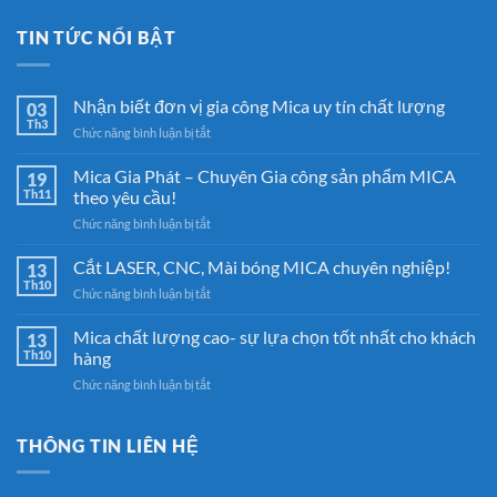
TIN TỨC NỔI BẬT
Nhận biết đơn vị gia công Mica uy tín chất lượng
03
Th3
ở
Chức năng bình luận bị tắt
Nhận
biết
Mica Gia Phát – Chuyên Gia công sản phẩm MICA
19
đơn
Th11
theo yêu cầu!
vị
ở
Chức năng bình luận bị tắt
gia
Mica
công
Gia
Cắt LASER, CNC, Mài bóng MICA chuyên nghiệp!
Mica
13
Phát
uy
Th10
ở
Chức năng bình luận bị tắt
–
tín
Cắt
Chuyên
chất
LASER,
Mica chất lượng cao- sự lựa chọn tốt nhất cho khách
Gia
13
lượng
CNC,
Th10
hàng
công
Mài
sản
ở
Chức năng bình luận bị tắt
bóng
phẩm
Mica
MICA
MICA
chất
chuyên
theo
lượng
THÔNG TIN LIÊN HỆ
nghiệp!
yêu
cao-
cầu!
sự
lựa