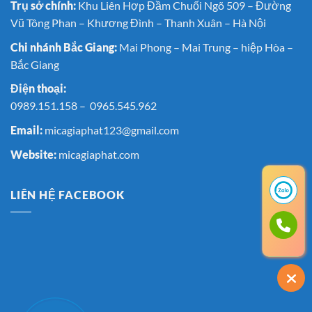
Trụ sở chính:
Khu Liên Hợp Đầm Chuối Ngõ 509 – Đường
chọn
Vũ Tông Phan – Khương Đình – Thanh Xuân – Hà Nội
tốt
nhất
Chi nhánh Bắc Giang:
Mai Phong – Mai Trung – hiệp Hòa –
cho
khách
Bắc Giang
hàng
Điện thoại:
0989.151.158
–
0965.545.962
Email:
micagiaphat123@gmail.com
Website:
micagiaphat.com
LIÊN HỆ FACEBOOK