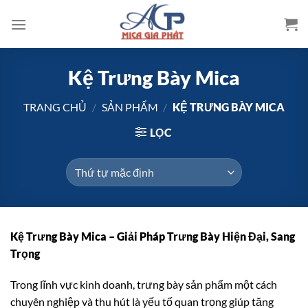
Bỏ
qua
nội
dung
Kệ Trưng Bày Mica
TRANG CHỦ
/
SẢN PHẨM
/
KỆ TRƯNG BÀY MICA
LỌC
Kệ Trưng Bày Mica – Giải Pháp Trưng Bày Hiện Đại, Sang
Trọng
Trong lĩnh vực kinh doanh, trưng bày sản phẩm một cách
chuyên nghiệp và thu hút là yếu tố quan trọng giúp tăng