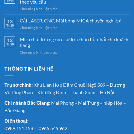
Th11
theo yêu cầu!
vị
ở
Chức năng bình luận bị tắt
gia
Mica
công
Gia
Cắt LASER, CNC, Mài bóng MICA chuyên nghiệp!
Mica
13
Phát
uy
Th10
ở
Chức năng bình luận bị tắt
–
tín
Cắt
Chuyên
chất
LASER,
Mica chất lượng cao- sự lựa chọn tốt nhất cho khách
Gia
13
lượng
CNC,
Th10
hàng
công
Mài
sản
ở
Chức năng bình luận bị tắt
bóng
phẩm
Mica
MICA
MICA
chất
chuyên
theo
lượng
THÔNG TIN LIÊN HỆ
nghiệp!
yêu
cao-
cầu!
sự
lựa
Trụ sở chính:
Khu Liên Hợp Đầm Chuối Ngõ 509 – Đường
chọn
Vũ Tông Phan – Khương Đình – Thanh Xuân – Hà Nội
tốt
nhất
Chi nhánh Bắc Giang:
Mai Phong – Mai Trung – hiệp Hòa –
cho
khách
Bắc Giang
hàng
Điện thoại:
0989.151.158
–
0965.545.962