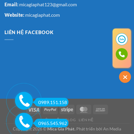
Email:
micagiaphat123@gmail.com
Website:
micagiaphat.com
LIÊN HỆ FACEBOOK
0989.151.158
GIỚI THIỆU
BLOG
LIÊN HỆ
0965.545.962
Copyright 2026 ©
Mica Gia Phát.
Phát triển bởi An Media