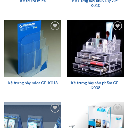
Kệ trưng bày khay tẩy GP-
Kệ tờ rơi mica
K010
Add to
Add to
wishlist
wishlist
Kệ trưng bày sản phẩm GP-
Kệ trưng bày mica GP-K018
K008
Add to
Add to
wishlist
wishlist